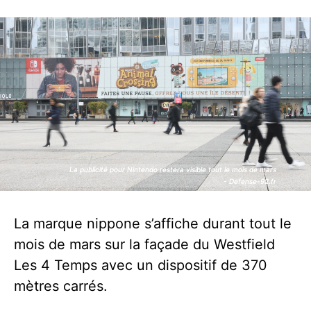
La publicité pour Nintendo restera visible tout le mois de mars
La publicité pour Nintendo restera visible tout le mois de mars
- Defense-92.fr
- Defense-92.fr
La marque nippone s’affiche durant tout le
mois de mars sur la façade du Westfield
Les 4 Temps avec un dispositif de 370
mètres carrés.