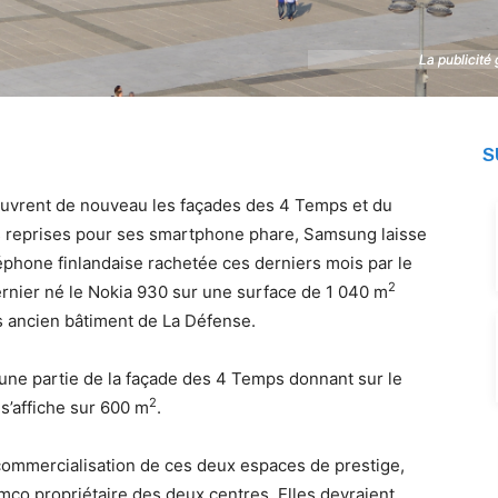
La publicité
La publicité
S
couvrent de nouveau les façades des 4 Temps et du
urs reprises pour ses smartphone phare, Samsung laisse
léphone finlandaise rachetée ces derniers mois par le
2
ernier né le Nokia 930 sur une surface de 1 040 m
us ancien bâtiment de La Défense.
 une partie de la façade des 4 Temps donnant sur le
2
s’affiche sur 600 m
.
commercialisation de ces deux espaces de prestige,
o propriétaire des deux centres. Elles devraient,