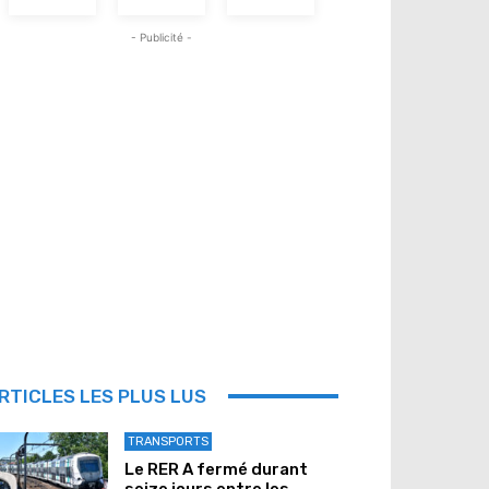
- Publicité -
RTICLES LES PLUS LUS
TRANSPORTS
Le RER A fermé durant
seize jours entre les...