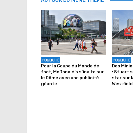
PUBLICITÉ
PUBLICITÉ
Pour la Coupe du Monde de
Des Mini
foot, McDonald’s s’invite sur
: Stuart s
le Dôme avec une publicité
star sur 
géante
Westfield