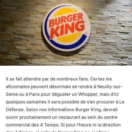
Le logo de burger King - Defense-92.fr
Le logo de burger King - Defense-92.fr
Il se fait attendre par de nombreux fans. Certes les
aficionados peuvent désormais se rendre à Neuilly-sur-
Seine ou à Paris pour déguster un Whopper, mais d’ici
quelques semaines il sera possible de s’en procurer à La
Défense. Selon nos informations Burger King, devrait
ouvrir prochainement un restaurant au sein du centre
commercial des 4 Temps. Si pour l’heure ni la direction