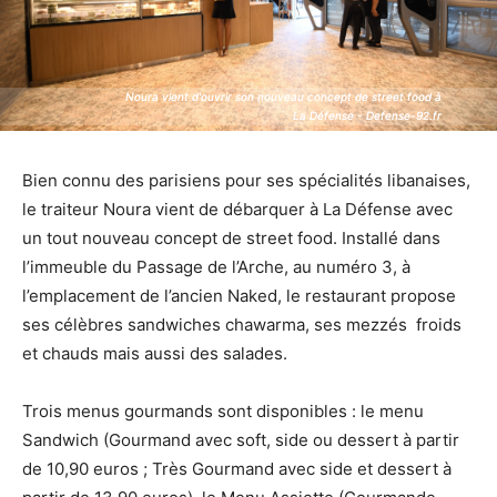
Noura vient d'ouvrir son nouveau concept de street food à
Noura vient d'ouvrir son nouveau concept de street food à
La Défense - Defense-92.fr
La Défense - Defense-92.fr
Bien connu des parisiens pour ses spécialités libanaises,
le traiteur Noura vient de débarquer à La Défense avec
un tout nouveau concept de street food. Installé dans
l’immeuble du Passage de l’Arche, au numéro 3, à
l’emplacement de l’ancien Naked, le restaurant propose
ses célèbres sandwiches chawarma, ses mezzés froids
et chauds mais aussi des salades.
Trois menus gourmands sont disponibles : le menu
Sandwich (Gourmand avec soft, side ou dessert à partir
de 10,90 euros ; Très Gourmand avec side et dessert à