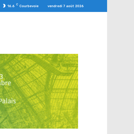
C
vendredi 7 août 2026
16.6
Courbevoie