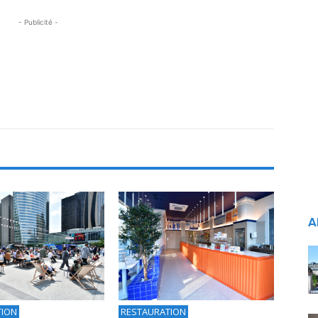
- Publicité -
A
TION
RESTAURATION