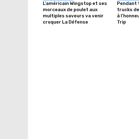
L’américain Wingstop et ses
Pendant t
morceaux de poulet aux
trucks de
multiples saveurs va venir
à l’honne
croquer La Défense
Trip