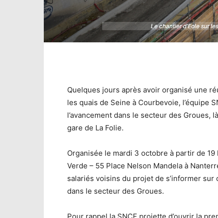
Le chantier d'Eole sur l
Le chantier d'Eole sur l
Quelques jours après avoir organisé une ré
les quais de Seine à Courbevoie, l’équipe 
l’avancement dans le secteur des Groues, là
gare de La Folie.
Organisée le mardi 3 octobre à partir de 19
Verde – 55 Place Nelson Mandela à Nanterre)
salariés voisins du projet de s’informer s
dans le secteur des Groues.
Pour rappel la SNCF projette d’ouvrir la pr