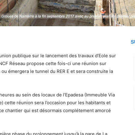
es Groues de Nanterre à la fin septembre 2017 avec au premier plan les premier p
es Groues de Nanterre à la fin septembre 2017 avec au premier plan les premier p
S
union publique sur le lancement des travaux d’Eole sur
SNCF Réseau propose cette fois-ci une réunion sur
 ou émergera le tunnel du RER E et sera construite la
 heures au sein des locaux de l’Epadesa (Immeuble Via
 cette réunion sera l’occasion pour les habitants et
ur ce chantier qui est désormais complétement amorcé
emière phase du prolongement jusqu’à la gare de La