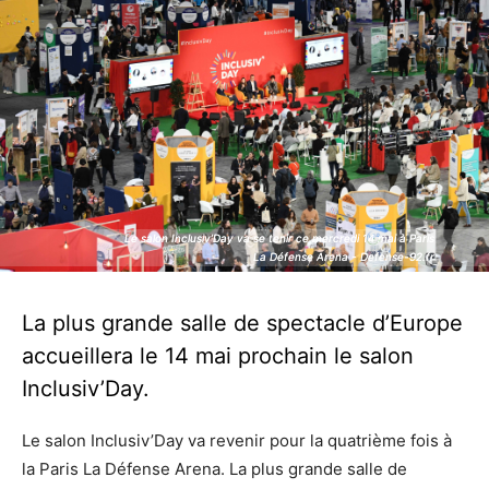
Le salon Inclusiv’Day va se tenir ce mercredi 14 mai à Paris
Le salon Inclusiv’Day va se tenir ce mercredi 14 mai à Paris
La Défense Arena - Defense-92.fr
La Défense Arena - Defense-92.fr
La plus grande salle de spectacle d’Europe
accueillera le 14 mai prochain le salon
Inclusiv’Day.
Le salon Inclusiv’Day va revenir pour la quatrième fois à
la Paris La Défense Arena. La plus grande salle de