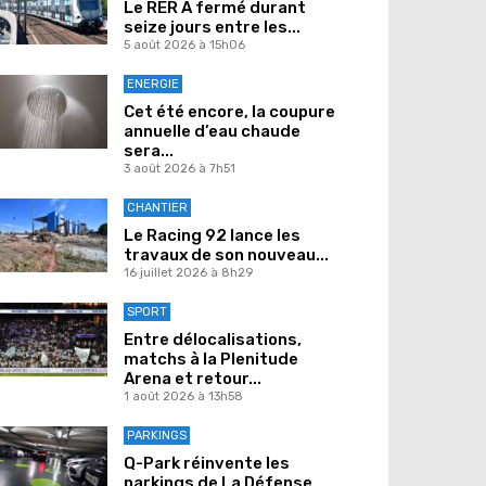
Le RER A fermé durant
seize jours entre les...
5 août 2026 à 15h06
ENERGIE
Cet été encore, la coupure
annuelle d’eau chaude
sera...
3 août 2026 à 7h51
CHANTIER
Le Racing 92 lance les
travaux de son nouveau...
16 juillet 2026 à 8h29
SPORT
Entre délocalisations,
matchs à la Plenitude
Arena et retour...
1 août 2026 à 13h58
PARKINGS
Q-Park réinvente les
parkings de La Défense