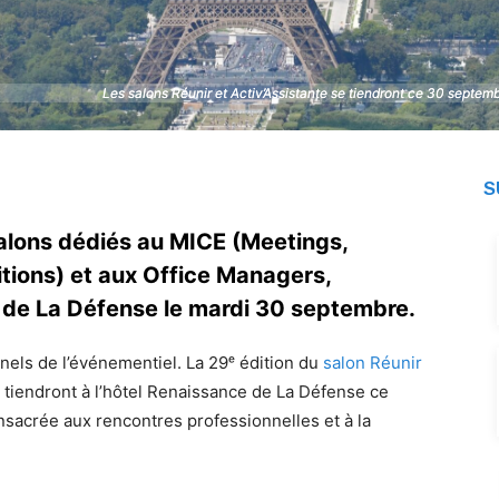
Les salons Réunir et Activ’Assistante se tiendront ce 30 septem
Les salons Réunir et Activ’Assistante se tiendront ce 30 septem
S
 salons dédiés au MICE (Meetings,
itions) et aux Office Managers,
es de La Défense le mardi 30 septembre.
els de l’événementiel. La 29ᵉ édition du
salon Réunir
 tiendront à l’hôtel Renaissance de La Défense ce
sacrée aux rencontres professionnelles et à la