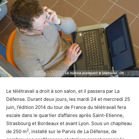
Un homme pratiquant le télétravail -DR
Un homme pratiquant le télétravail -DR
Le télétravail a droit à son salon, et il passera par La
Défense. Durant deux jours, les mardi 24 et mercredi 25
juin, l’édition 2014 du tour de France du télétravail fera
escale dans le quartier d’affaires après Saint-Etienne,
Strasbourg et Bordeaux et avant Lyon. Sous un chapiteau
2
de 250 m
, installé sur le Parvis de La Défense, de