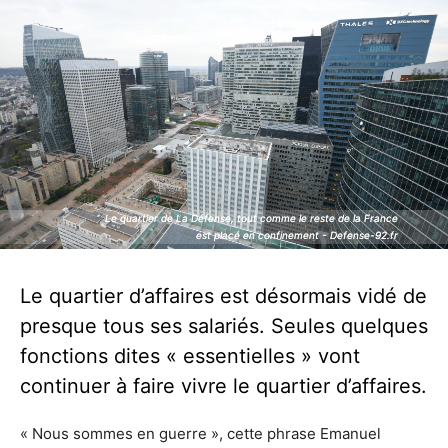
Le quartier de La Défense, tout comme le reste de la France
Le quartier de La Défense, tout comme le reste de la France
est placé en confinement - Defense-92.fr
est placé en confinement - Defense-92.fr
Le quartier d’affaires est désormais vidé de
presque tous ses salariés. Seules quelques
fonctions dites « essentielles » vont
continuer à faire vivre le quartier d’affaires.
« Nous sommes en guerre », cette phrase Emanuel