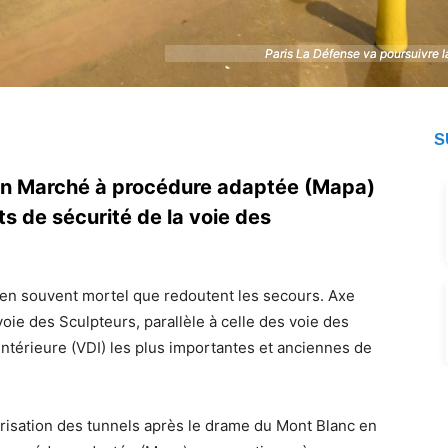
Paris La Défense va poursuivre l
Paris La Défense va poursuivre l
S
 un Marché à procédure adaptée (Mapa)
s de sécurité de la voie des
bien souvent mortel que redoutent les secours. Axe
 voie des Sculpteurs, parallèle à celle des voie des
Intérieure (VDI) les plus importantes et anciennes de
risation des tunnels après le drame du Mont Blanc en