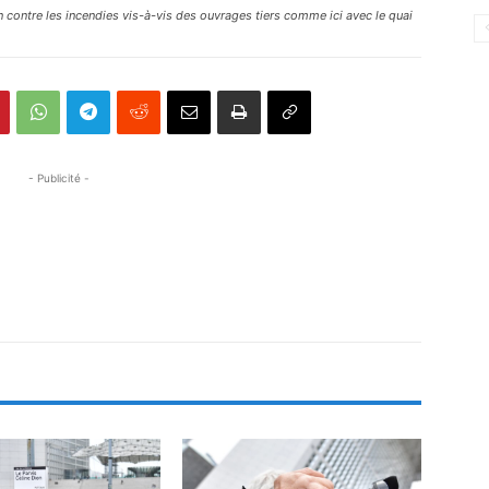
n contre les incendies vis-à-vis des ouvrages tiers comme ici avec le quai
- Publicité -