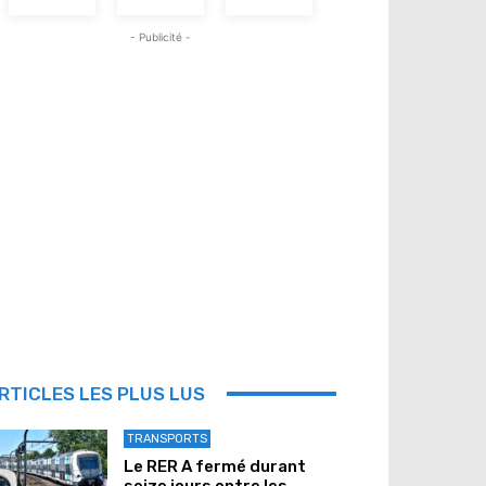
- Publicité -
RTICLES LES PLUS LUS
TRANSPORTS
Le RER A fermé durant
seize jours entre les...