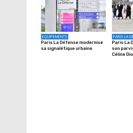
EQUIPEMENTS
PARIS LA D
Paris La Défense modernise
Paris La
sa signalétique urbaine
son parv
Céline Di