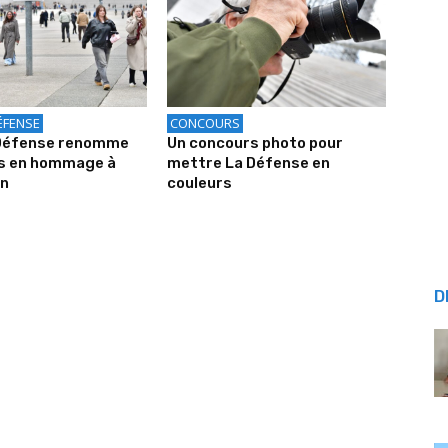
ÉFENSE
CONCOURS
 Défense renomme
Un concours photo pour
is en hommage à
mettre La Défense en
on
couleurs
D