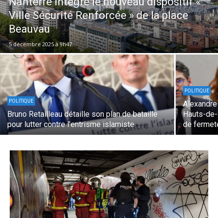
Nanterre intègre le nouveau dispositif «
Ville Sécurité Renforcée » de la place
Beauvau
5 décembre 2025 à 9h47
POLITIQUE
POLITIQUE
Alexandre
Bruno Retailleau détaille son plan de bataille
Hauts-de-S
pour lutter contre l’entrisme islamiste
de fermet