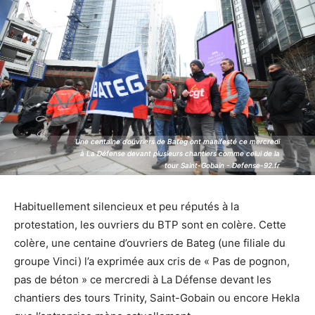
Une centaine d’ouvriers de Bateg ont manifesté ce mercredi
Une centaine d’ouvriers de Bateg ont manifesté ce mercredi
à La Défense devant plusieurs chantiers comme celui de la
à La Défense devant plusieurs chantiers comme celui de la
tour Saint-Gobain - Defense-92.fr
tour Saint-Gobain - Defense-92.fr
Habituellement silencieux et peu réputés à la
protestation, les ouvriers du BTP sont en colère. Cette
colère, une centaine d’ouvriers de Bateg (une filiale du
groupe Vinci) l’a exprimée aux cris de « Pas de pognon,
pas de béton » ce mercredi à La Défense devant les
chantiers des tours Trinity, Saint-Gobain ou encore Hekla