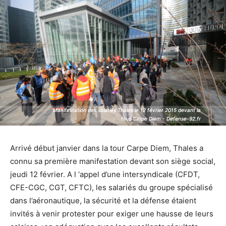
Manifestation des salariés Thales le 12 février 2015 devant la
Manifestation des salariés Thales le 12 février 2015 devant la
tour Carpe Diem - Defense-92.fr
tour Carpe Diem - Defense-92.fr
Arrivé début janvier dans la tour Carpe Diem, Thales a
connu sa première manifestation devant son siège social,
jeudi 12 février. A l ‘appel d’une intersyndicale (CFDT,
CFE-CGC, CGT, CFTC), les salariés du groupe spécialisé
dans l’aéronautique, la sécurité et la défense étaient
invités à venir protester pour exiger une hausse de leurs