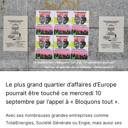
La mobilisation « Bloquons tout » du 10 septembre pourrait
La mobilisation « Bloquons tout » du 10 septembre pourrait
toucher le quartier de La Défense - Defense-92.fr
toucher le quartier de La Défense - Defense-92.fr
Le plus grand quartier d’affaires d’Europe
pourrait être touché ce mercredi 10
septembre par l’appel à « Bloquons tout ».
Avec ses nombreuses grandes entreprises comme
TotalEnergies, Société Générale ou Engie, mais aussi ses