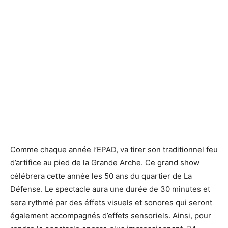
Grand feux d’artifice pour les 50 ans de La Défense.
Grand feux d’artifice pour les 50 ans de La Défense.
Comme chaque année l’EPAD, va tirer son traditionnel feu
d’artifice au pied de la Grande Arche. Ce grand show
célébrera cette année les 50 ans du quartier de La
Défense. Le spectacle aura une durée de 30 minutes et
sera rythmé par des éffets visuels et sonores qui seront
également accompagnés d’effets sensoriels. Ainsi, pour