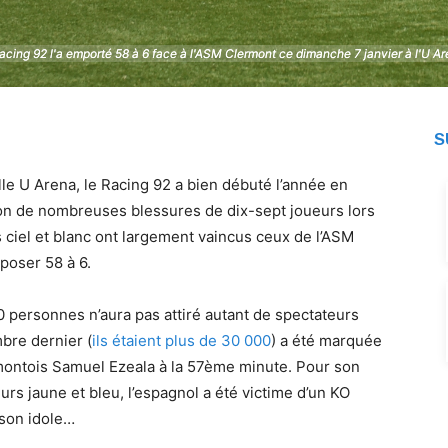
acing 92 l'a emporté 58 à 6 face à l'ASM Clermont ce dimanche 7 janvier à l'U A
acing 92 l'a emporté 58 à 6 face à l'ASM Clermont ce dimanche 7 janvier à l'U A
S
le U Arena, le Racing 92 a bien débuté l’année en
on de nombreuses blessures de dix-sept joueurs lors
 ciel et blanc ont largement vaincus ceux de l’ASM
poser 58 à 6.
 personnes n’aura pas attiré autant de spectateurs
bre dernier (
ils étaient plus de 30 000
) a été marquée
rmontois Samuel Ezeala à la 57ème minute. Pour son
rs jaune et bleu, l’espagnol a été victime d’un KO
 son idole…