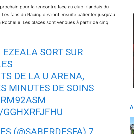
ochain pour la rencontre face au club irlandais du
 Les fans du Racing devront ensuite patienter jusqu’au
a Rochelle. Les places sont vendues à partir de cinq
 EZEALA SORT SUR
LES
S DE LA U ARENA,
S MINUTES DE SOINS
#RM92ASM
A
M/GGHXRFJFHU
GES (@SABERDESFA)
7