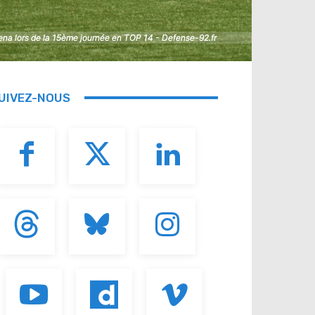
rena lors de la 15ème journée en TOP 14 - Defense-92.fr
rena lors de la 15ème journée en TOP 14 - Defense-92.fr
UIVEZ-NOUS