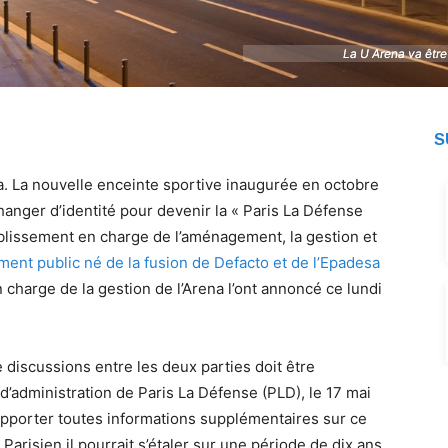
La U Arena va être
La U Arena va être
S
 La nouvelle enceinte sportive inaugurée en octobre
hanger d’identité pour devenir la « Paris La Défense
ablissement en charge de l’aménagement, la gestion et
ement public né de la fusion de Defacto et de l’Epadesa
en charge de la gestion de l’Arena l’ont annoncé ce lundi
e discussions entre les deux parties doit être
d’administration de Paris La Défense (PLD), le 17 mai
à apporter toutes informations supplémentaires sur ce
 Parisien il pourrait s’étaler sur une période de dix ans