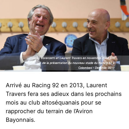
Jacky Lorenzetti et Laurent Travers en novembre 2024 lors
Jacky Lorenzetti et Laurent Travers en novembre 2024 lors
de la présentation du nouveau stade du Racing 92 à
de la présentation du nouveau stade du Racing 92 à
Colombes - Defense-92.fr
Colombes - Defense-92.fr
Arrivé au Racing 92 en 2013, Laurent
Travers fera ses adieux dans les prochains
mois au club altoséquanais pour se
rapprocher du terrain de l’Aviron
Bayonnais.