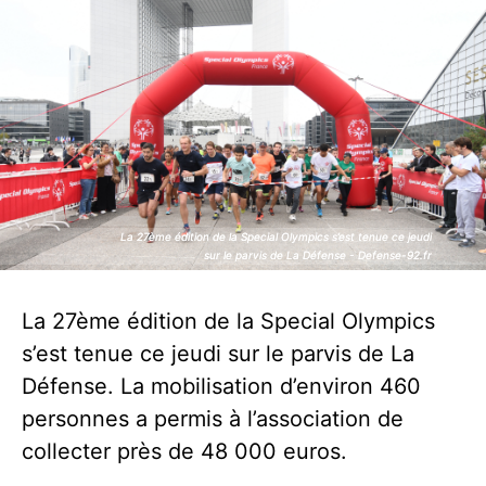
La 27ème édition de la Special Olympics s’est tenue ce jeudi
La 27ème édition de la Special Olympics s’est tenue ce jeudi
sur le parvis de La Défense - Defense-92.fr
sur le parvis de La Défense - Defense-92.fr
La 27ème édition de la Special Olympics
s’est tenue ce jeudi sur le parvis de La
Défense. La mobilisation d’environ 460
personnes a permis à l’association de
collecter près de 48 000 euros.