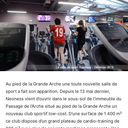
La salle de sport Neoness - Defense-92.fr
La salle de sport Neoness - Defense-92.fr
Au pied de la Grande Arche une toute nouvelle salle de
sport a fait son apparition. Depuis le 13 mai dernier,
Neoness vient d’ouvrir dans le sous-sol de l’immeuble du
Passage de l’Arche situé au pied de la Grande Arche un
nouveau club sportif low-cost. D’une surface de 1 400 m²
ce club dispose d’un grand plateau de cardio-training de