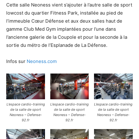
Cette salle Neoness vient s’ajouter à l’autre salle de sport
lowcost du quartier Fitness Park, installée au pied de
l’immeuble Cœur Défense et aux deux salles haut de
gamme Club Med Gym implantées pour l’une dans
l’ancienne galerie de la Coupole et pour la seconde à la
sortie du métro de l’Esplanade de La Défense.
Infos sur
Neoness.com
L’espace cardio-training
L’espace cardio-training
L’espace cardio-training
de la salle de sport
de la salle de sport
de la salle de sport
Neoness – Defense-
Neoness – Defense-
Neoness – Defense-
92.fr
92.fr
92.fr