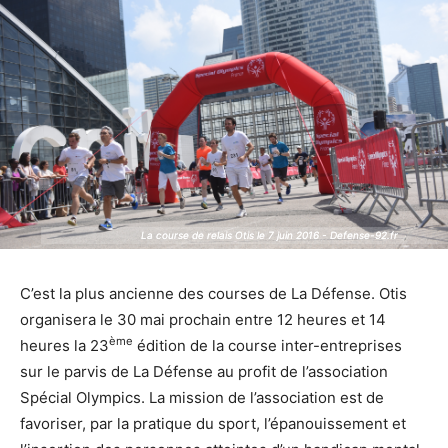
La course de relais Otis le 7 juin 2016 - Defense-92.fr
La course de relais Otis le 7 juin 2016 - Defense-92.fr
C’est la plus ancienne des courses de La Défense. Otis
organisera le 30 mai prochain entre 12 heures et 14
ème
heures la 23
édition de la course inter-entreprises
sur le parvis de La Défense au profit de l’association
Spécial Olympics. La mission de l’association est de
favoriser, par la pratique du sport, l’épanouissement et