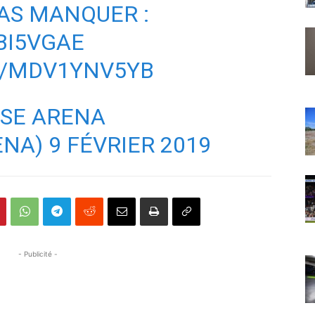
AS MANQUER :
BI5VGAE
M/MDV1YNV5YB
NSE ARENA
ENA)
9 FÉVRIER 2019
- Publicité -