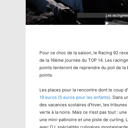
Les racingmen
Les racingmen
Pour ce choc de la saison, le Racing 92 rec
de la 16ème journée du TOP 14. Les racing
points tenteront de reprendre du poil de la
points.
Les places pour la rencontre dont le coup 
19 euros (5 euros pour les enfants)
. Dans u
des vacances scolaires d’hiver, les tribunes
verte à la noire. Mais ce n’est pas tout : u
une mini-patinoire et une piste de curling. L
avec DJ, spécialités culinaires montagnarde