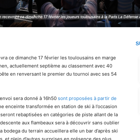
 recevront ce dimanche 17 février les joueurs toulousains à la Paris La Défense
 recevront ce dimanche 17 février les joueurs toulousains à la Paris La Défense
S
evra ce dimanche 17 février les toulousains en marge
men, actuellement septième au classement avec 40
 bête en renversant le premier du tournoi avec ses 54
d’envoi sera donné à 16h50
sont proposées à partir de
ne enceinte transformée en station de ski à l’occasion
 seront rebaptisées en catégories de piste allant de la
ne descente aux flambeaux sera à découvrir sans oublier
a bodega du terrain accueillera elle un bar d’après ski
s, et plein d’autres surprises en présence des plus