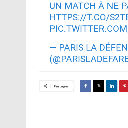
UN MATCH À NE P
HTTPS://T.CO/S2T
PIC.TWITTER.CO
— PARIS LA DÉFE
(@PARISLADEFAR
Partager