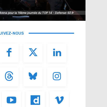
 Arena pour la 16ème journée du TOP 14 - Defense-92.fr
 Arena pour la 16ème journée du TOP 14 - Defense-92.fr
UIVEZ-NOUS