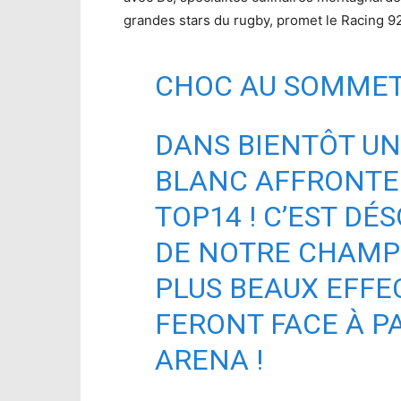
grandes stars du rugby, promet le Racing 92
CHOC AU SOMMET
DANS BIENTÔT UNE
BLANC AFFRONTE
TOP14 ! C’EST DÉ
DE NOTRE CHAMPI
PLUS BEAUX EFFE
FERONT FACE À P
ARENA !