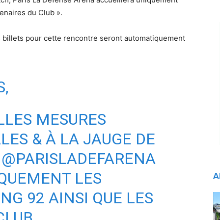
enaires du Club ».
s billets pour cette rencontre seront automatiquement
,
LLES MESURES
ES & À LA JAUGE DE
,
@PARISLADEFARENA
IQUEMENT LES
A
NG 92 AINSI QUE LES
CLUB.