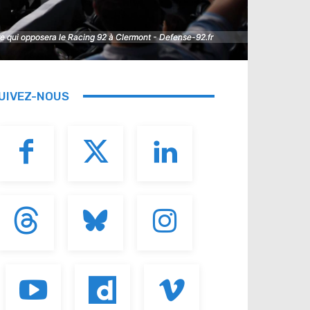
e qui opposera le Racing 92 à Clermont - Defense-92.fr
e qui opposera le Racing 92 à Clermont - Defense-92.fr
UIVEZ-NOUS