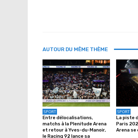
AUTOUR DU MÊME THÈME
SPORT
SPORT
Entre délocalisations,
La piste 
matchs à la Plenitude Arena
Paris 202
et retour à Yves-du-Manoir,
Arena se 
le Racing 92 lance sa