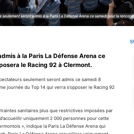
 seulement seront admis à la Paris La Défense Arena ce samedi pour la rencontr
 seulement seront admis à la Paris La Défense Arena ce samedi pour la rencontr
S
admis à la Paris La Défense Arena ce
posera le Racing 92 à Clermont.
pectateurs seulement seront admis ce samedi 8
ème journée du Top 14 qui verra s’opposer le Racing 92
raintes sanitaires plus que restrictives imposées par
’accueillir uniquement 2 000 personnes pour cette
ermontois », indique la Paris La Défense Arena qui
tch, Paris La Défense Arena accueillera uniquement