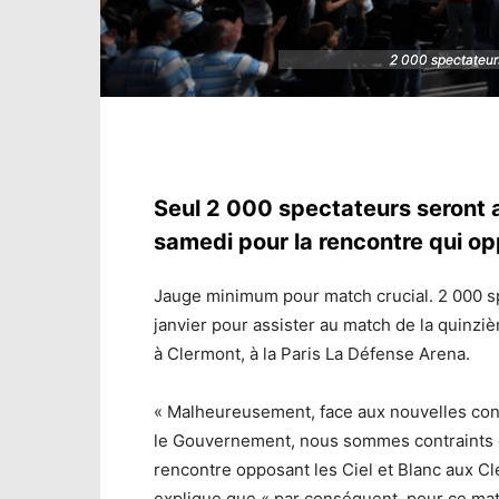
2 000 spectateurs
2 000 spectateurs
Seul 2 000 spectateurs seront 
samedi pour la rencontre qui op
Jauge minimum pour match crucial. 2 000 s
janvier pour assister au match de la quinzi
à Clermont, à la Paris La Défense Arena.
« Malheureusement, face aux nouvelles cont
le Gouvernement, nous sommes contraints d
rencontre opposant les Ciel et Blanc aux Cl
explique que « par conséquent, pour ce ma