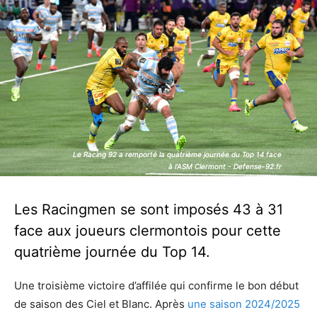
Le Racing 92 a remporté la quatrième journée du Top 14 face
Le Racing 92 a remporté la quatrième journée du Top 14 face
à l’ASM Clermont - Defense-92.fr
à l’ASM Clermont - Defense-92.fr
Les Racingmen se sont imposés 43 à 31
face aux joueurs clermontois pour cette
quatrième journée du Top 14.
Une troisième victoire d’affilée qui confirme le bon début
de saison des Ciel et Blanc. Après
une saison 2024/2025