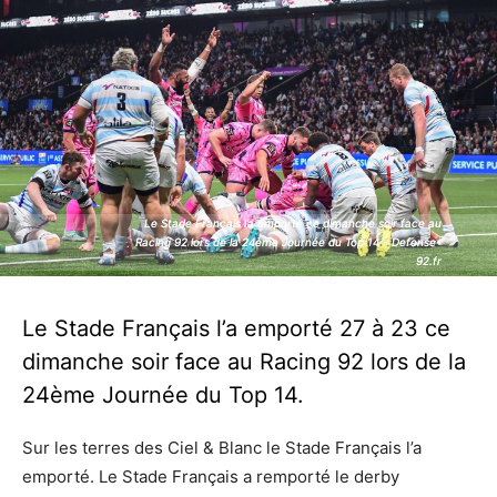
Le Stade Français l’a emporté ce dimanche soir face au
Le Stade Français l’a emporté ce dimanche soir face au
Racing 92 lors de la 24ème Journée du Top 14 - Defense-
Racing 92 lors de la 24ème Journée du Top 14 - Defense-
92.fr
92.fr
Le Stade Français l’a emporté 27 à 23 ce
dimanche soir face au Racing 92 lors de la
24ème Journée du Top 14.
Sur les terres des Ciel & Blanc le Stade Français l’a
emporté. Le Stade Français a remporté le derby