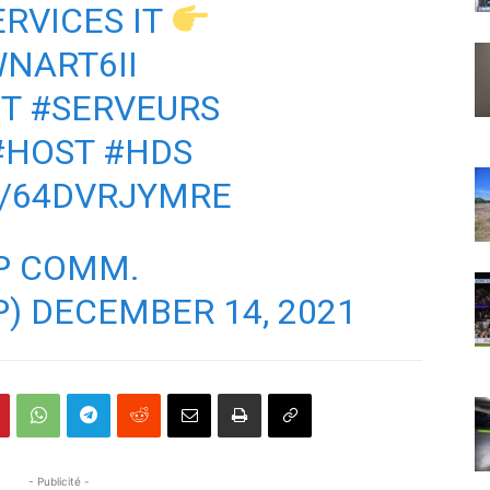
ERVICES IT
WNART6II
IT
#SERVEURS
#HOST
#HDS
M/64DVRJYMRE
P COMM.
P)
DECEMBER 14, 2021
- Publicité -