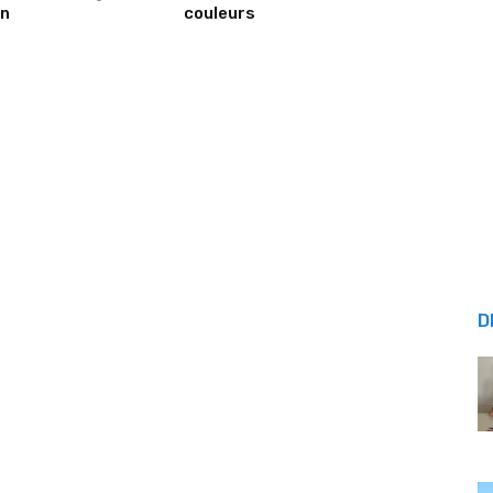
on
couleurs
D