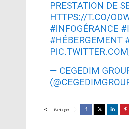
PRESTATION DE S
HTTPS://T.CO/OD
#INFOGÉRANCE
#
#HÉBERGEMENT
PIC.TWITTER.CO
— CEGEDIM GROU
(@CEGEDIMGROU
Partager