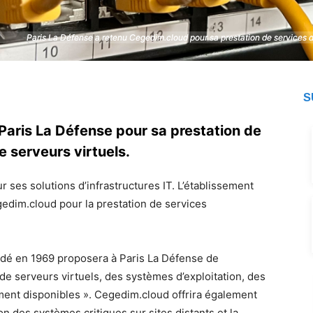
Paris La Défense a retenu Cegedim.cloud pour sa prestation de services d’i
Paris La Défense a retenu Cegedim.cloud pour sa prestation de services d’i
S
Paris La Défense pour sa prestation de
e serveurs virtuels.
ses solutions d’infrastructures IT. L’établissement
gedim.cloud pour la prestation de services
dé en 1969 proposera à Paris La Défense de
e serveurs virtuels, des systèmes d’exploitation, des
ement disponibles ». Cegedim.cloud offrira également
on des systèmes critiques sur sites distants et la