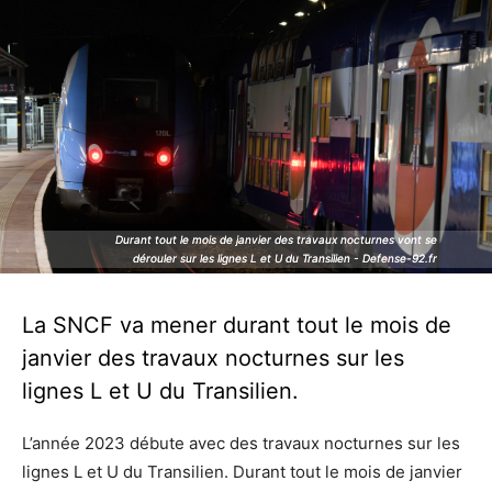
Durant tout le mois de janvier des travaux nocturnes vont se
Durant tout le mois de janvier des travaux nocturnes vont se
dérouler sur les lignes L et U du Transilien - Defense-92.fr
dérouler sur les lignes L et U du Transilien - Defense-92.fr
La SNCF va mener durant tout le mois de
janvier des travaux nocturnes sur les
lignes L et U du Transilien.
L’année 2023 débute avec des travaux nocturnes sur les
lignes L et U du Transilien. Durant tout le mois de janvier