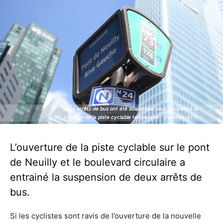
Deux arrêts de bus ont été suspendus pour permettre la
Deux arrêts de bus ont été suspendus pour permettre la
création de la piste cyclable temporaire - Defense-92.fr
création de la piste cyclable temporaire - Defense-92.fr
L’ouverture de la piste cyclable sur le pont
de Neuilly et le boulevard circulaire a
entrainé la suspension de deux arrêts de
bus.
Si les cyclistes sont ravis de l’ouverture de la nouvelle