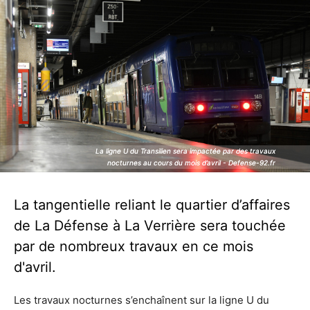
La ligne U du Transilien sera impactée par des travaux
La ligne U du Transilien sera impactée par des travaux
nocturnes au cours du mois d’avril - Defense-92.fr
nocturnes au cours du mois d’avril - Defense-92.fr
La tangentielle reliant le quartier d’affaires
de La Défense à La Verrière sera touchée
par de nombreux travaux en ce mois
d'avril.
Les travaux nocturnes s’enchaînent sur la ligne U du