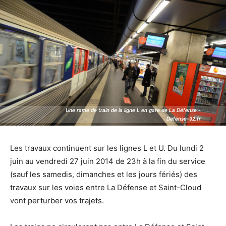
Une rame de train de la ligne L en gare de La Défense -
Une rame de train de la ligne L en gare de La Défense -
Defense-92.fr
Defense-92.fr
Les travaux continuent sur les lignes L et U. Du lundi 2
juin au vendredi 27 juin 2014 de 23h à la fin du service
(sauf les samedis, dimanches et les jours fériés) des
travaux sur les voies entre La Défense et Saint-Cloud
vont perturber vos trajets.