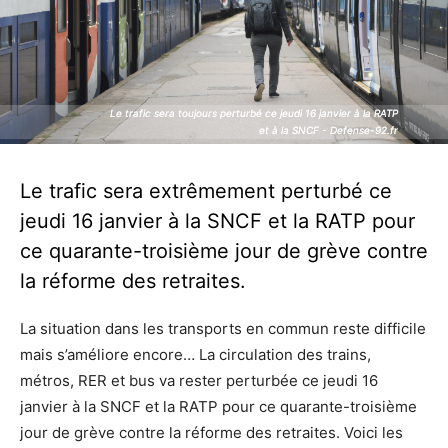
Le trafic sera toujours perturbé ce jeudi 16 janvier à la RATP
Le trafic sera toujours perturbé ce jeudi 16 janvier à la RATP
et à la SNCF - Defense-92.fr
et à la SNCF - Defense-92.fr
Le trafic sera extrêmement perturbé ce
jeudi 16 janvier à la SNCF et la RATP pour
ce quarante-troisième jour de grève contre
la réforme des retraites.
La situation dans les transports en commun reste difficile
mais s’améliore encore… La circulation des trains,
métros, RER et bus va rester perturbée ce jeudi 16
janvier à la SNCF et la RATP pour ce quarante-troisième
jour de grève contre la réforme des retraites. Voici les