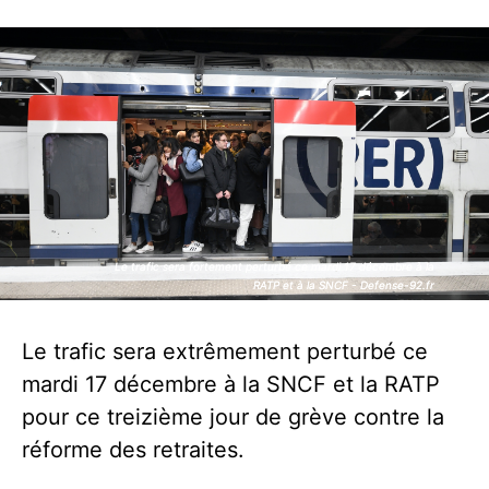
Le trafic sera fortement perturbé ce mardi 17 décembre à la
Le trafic sera fortement perturbé ce mardi 17 décembre à la
RATP et à la SNCF - Defense-92.fr
RATP et à la SNCF - Defense-92.fr
Le trafic sera extrêmement perturbé ce
mardi 17 décembre à la SNCF et la RATP
pour ce treizième jour de grève contre la
réforme des retraites.