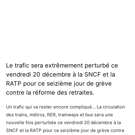
Des passages du RER A en gare de La Défense - Defense-
Des passages du RER A en gare de La Défense - Defense-
92.fr
92.fr
Le trafic sera extrêmement perturbé ce
vendredi 20 décembre à la SNCF et la
RATP pour ce seizième jour de grève
contre la réforme des retraites.
Un trafic qui va rester encore compliqué… La circulation
des trains, métros, RER, tramways et bus sera une
nouvelle fois perturbée ce vendredi 20 décembre à la
SNCF et la RATP pour ce seizième jour de grève contre