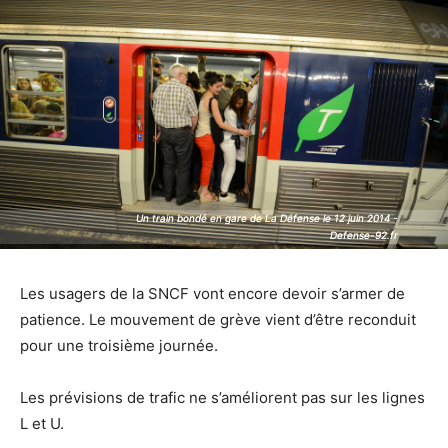
Un train bondé en gare de La Défense le 12 juin 2014 -
Un train bondé en gare de La Défense le 12 juin 2014 -
Defense-92.fr
Defense-92.fr
Les usagers de la SNCF vont encore devoir s’armer de
patience. Le mouvement de grève vient d’être reconduit
pour une troisième journée.
Les prévisions de trafic ne s’améliorent pas sur les lignes
L et U.