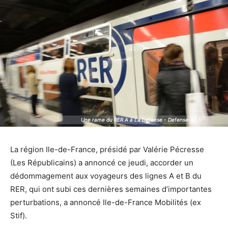
Une rame du RER A à La Défense - Defense-92.fr
Une rame du RER A à La Défense - Defense-92.fr
La région Ile-de-France, présidé par Valérie Pécresse
(Les Républicains) a annoncé ce jeudi, accorder un
dédommagement aux voyageurs des lignes A et B du
RER, qui ont subi ces dernières semaines d’importantes
perturbations, a annoncé Ile-de-France Mobilités (ex
Stif).