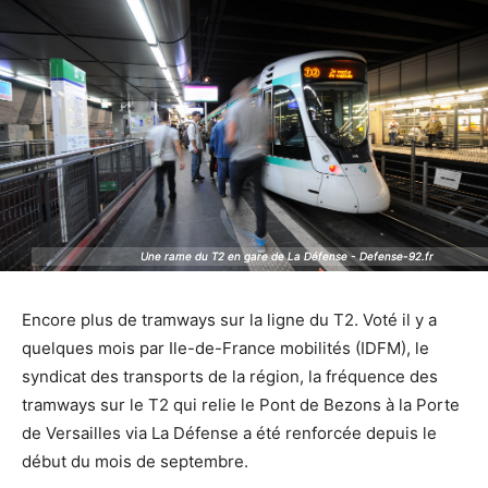
Une rame du T2 en gare de La Défense - Defense-92.fr
Une rame du T2 en gare de La Défense - Defense-92.fr
Encore plus de tramways sur la ligne du T2. Voté il y a
quelques mois par Ile-de-France mobilités (IDFM), le
syndicat des transports de la région, la fréquence des
tramways sur le T2 qui relie le Pont de Bezons à la Porte
de Versailles via La Défense a été renforcée depuis le
début du mois de septembre.