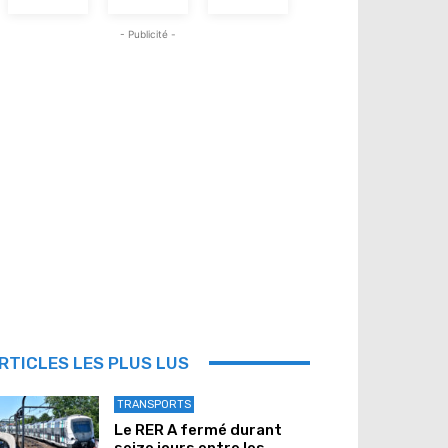
- Publicité -
RTICLES LES PLUS LUS
TRANSPORTS
Le RER A fermé durant
seize jours entre les...