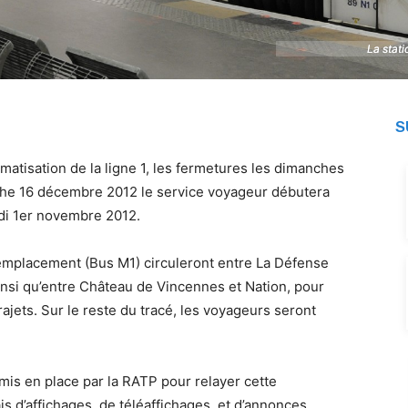
La stat
La stat
S
matisation de la ligne 1, les fermetures les dimanches
nche 16 décembre 2012 le service voyageur débutera
udi 1er novembre 2012.
 remplacement (Bus M1) circuleront entre La Défense
insi qu’entre Château de Vincennes et Nation, pour
ajets. Sur le reste du tracé, les voyageurs seront
mis en place par la RATP pour relayer cette
s d’affichages, de téléaffichages, et d’annonces