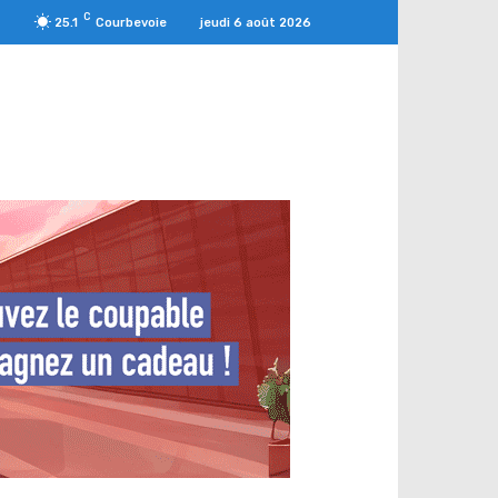
C
jeudi 6 août 2026
25.1
Courbevoie