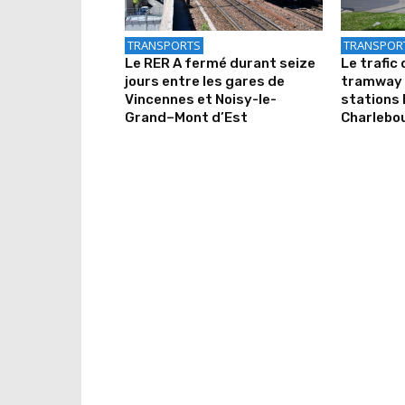
TRANSPORTS
TRANSPOR
Le RER A fermé durant seize
Le trafic 
jours entre les gares de
tramway 
Vincennes et Noisy-le-
stations 
Grand–Mont d’Est
Charlebo