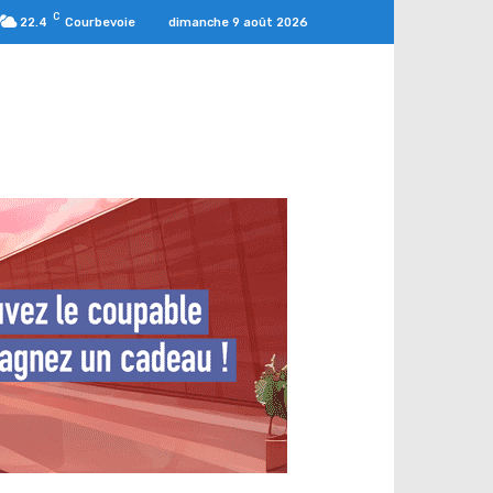
C
dimanche 9 août 2026
22.4
Courbevoie