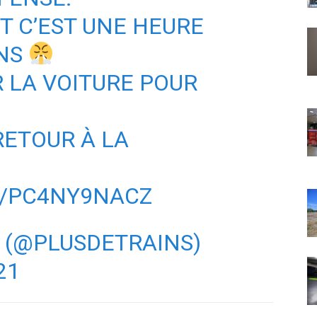
 C’EST UNE HEURE
INS
 LA VOITURE POUR
ETOUR À LA
M/PC4NY9NACZ
S (@PLUSDETRAINS)
21