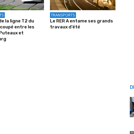
TS
TRANSPORTS
de la ligne T2 du
Le RER A entame ses grands
coupé entre les
travaux d’été
Puteaux et
urg
D