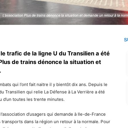
L’association Plus de trains dénonce la situation et demande un retour à la norma
L’association Plus de trains dénonce la situation et demande un retour à la norma
S
 trafic de la ligne U du Transilien a été
Plus de trains dénonce la situation et
.
bats qui l’ont fait naitre il y bientôt dix ans. Depuis le
du Transilien qui relie La Défense à La Verrière a été
u d’un toutes les trente minutes.
 l’association d’usagers qui demande à Ile-de-France
es transports dans la région un retour à la normale. Pour