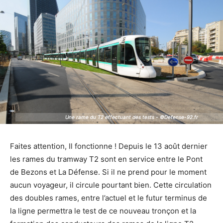
Une rame du T2 effectuant des tests - ©Defense-92.fr
Une rame du T2 effectuant des tests - ©Defense-92.fr
Faites attention, Il fonctionne ! Depuis le 13 août dernier
les rames du tramway T2 sont en service entre le Pont
de Bezons et La Défense. Si il ne prend pour le moment
aucun voyageur, il circule pourtant bien. Cette circulation
des doubles rames, entre l’actuel et le futur terminus de
la ligne permettra le test de ce nouveau tronçon et la