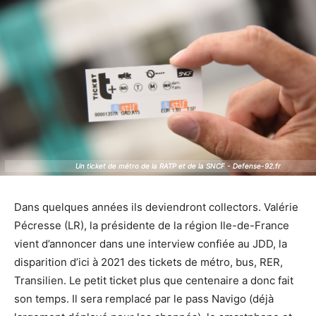
Un ticket de métro de la RATP et de la SNCF - Defense-92.fr
Un ticket de métro de la RATP et de la SNCF - Defense-92.fr
Dans quelques années ils deviendront collectors. Valérie
Pécresse (LR), la présidente de la région Ile-de-France
vient d’annoncer dans une interview confiée au JDD, la
disparition d’ici à 2021 des tickets de métro, bus, RER,
Transilien. Le petit ticket plus que centenaire a donc fait
son temps. Il sera remplacé par le pass Navigo (déjà