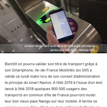
Le smart Navigo sera testé dès la fin 2018 avant une mise en
Le smart Navigo sera testé dès la fin 2018 avant une mise en
service pour l'été 2019 - Defense-92.fr
service pour l'été 2019 - Defense-92.fr
Bientôt on pourra valider son titre de transport grâçe à
son Smartphone. Ile-de-France Mobilités (ex Stif) a
validé ce lundi matin lors de son conseil d’administration
le principe du smart Navivo. A l’été 2019 à l’issue d’un test
lancé à l’été 2018 quelques 900 000 usagers des
transports en commun d’Ile de France pourront muter
leur bon vieux pass Navigo sur leur mobile. A terme ce