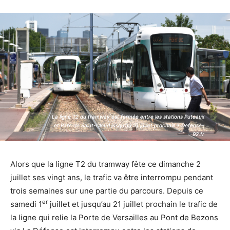
La ligne T2 du tramway est fermée entre les stations Puteaux
La ligne T2 du tramway est fermée entre les stations Puteaux
et Parc de Saint-Cloud jusqu'au 21 juillet prochain - Defense-
et Parc de Saint-Cloud jusqu'au 21 juillet prochain - Defense-
92.fr
92.fr
Alors que la ligne T2 du tramway fête ce dimanche 2
juillet ses vingt ans, le trafic va être interrompu pendant
trois semaines sur une partie du parcours. Depuis ce
er
samedi 1
juillet et jusqu’au 21 juillet prochain le trafic de
la ligne qui relie la Porte de Versailles au Pont de Bezons