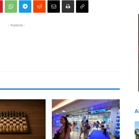
- Publicité -
A