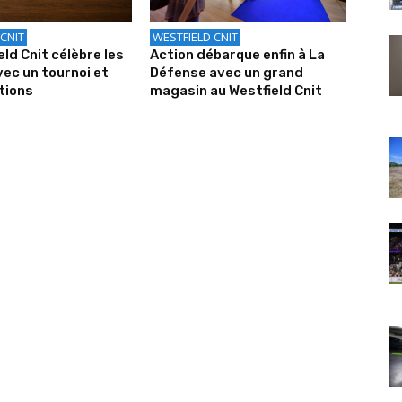
CNIT
WESTFIELD CNIT
eld Cnit célèbre les
Action débarque enfin à La
ec un tournoi et
Défense avec un grand
ations
magasin au Westfield Cnit