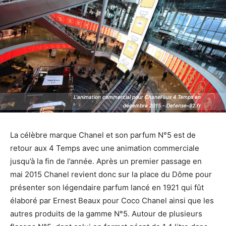
L'animation commercial pour Chanel aux 4 Temps en
L'animation commercial pour Chanel aux 4 Temps en
décembre 2015 - Defense-92.fr
décembre 2015 - Defense-92.fr
La célèbre marque Chanel et son parfum N°5 est de
retour aux 4 Temps avec une animation commerciale
jusqu’à la fin de l’année. Après un premier passage en
mai 2015 Chanel revient donc sur la place du Dôme pour
présenter son légendaire parfum lancé en 1921 qui fût
élaboré par Ernest Beaux pour Coco Chanel ainsi que les
autres produits de la gamme N°5. Autour de plusieurs