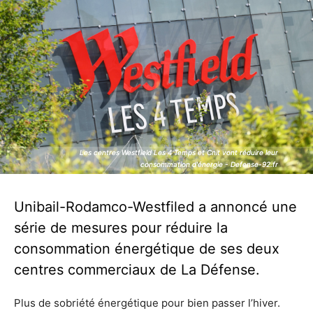
Les centres Westfield Les 4 Temps et Cnit vont réduire leur
Les centres Westfield Les 4 Temps et Cnit vont réduire leur
consommation d'énergie - Defense-92.fr
consommation d'énergie - Defense-92.fr
Unibail-Rodamco-Westfiled a annoncé une
série de mesures pour réduire la
consommation énergétique de ses deux
centres commerciaux de La Défense.
Plus de sobriété énergétique pour bien passer l’hiver.