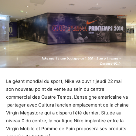
Nike ouvrira une boutique de 1 500 m2 au printemps -
Nike ouvrira une boutique de 1 500 m2 au printemps -
Defense-92.fr
Defense-92.fr
Le géant mondial du sport, Nike va ouvrir jeudi 22 mai
son nouveau point de vente au sein du centre
commercial des Quatre Temps. L’enseigne américaine va
partager avec Cultura l’ancien emplacement de la chaîne
Virgin Megastore qui a disparu l’été dernier. Située au
niveau 0 du centre, la boutique Nike implantée entre la
Virgin Mobile et Pomme de Pain proposera ses produits