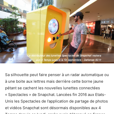
Le distributeur des lunettes Spectacles de Snapchat restera
Le distributeur des lunettes Spectacles de Snapchat restera
aux 4 Temps jusqu'à la fin septembre - Defense-92.fr
aux 4 Temps jusqu'à la fin septembre - Defense-92.fr
Sa silhouette peut faire penser à un radar automatique ou
à une boite aux lettres mais derrière cette borne jaune
pétant se cachent les nouvelles lunettes connectées
« Spectacles » de Snapchat. Lancées fin 2016 aux Etats-
Unis les Spectacles de l’application de partage de photos
et vidéos Snapchat sont désormais disponibles aux 4