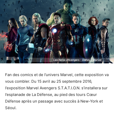
Les heros d'Avengers - Disney / Marvel
Les heros d'Avengers - Disney / Marvel
Fan des comics et de l’univers Marvel, cette exposition va
vous combler. Du 15 avril au 25 septembre 2016,
l’exposition Marvel Avengers S.T.A.T.I.O.N. s’installera sur
l’esplanade de La Défense, au pied des tours Cœur
Défense après un passage avec succès à New-York et
Séoul.