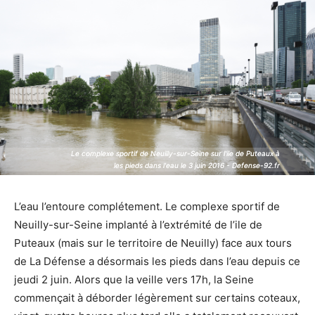
Le complexe sportif de Neuilly-sur-Seine sur l'ile de Puteaux à
Le complexe sportif de Neuilly-sur-Seine sur l'ile de Puteaux à
les pieds dans l'eau le 3 juin 2016 - Defense-92.fr
les pieds dans l'eau le 3 juin 2016 - Defense-92.fr
L’eau l’entoure complétement. Le complexe sportif de
Neuilly-sur-Seine implanté à l’extrémité de l’ile de
Puteaux (mais sur le territoire de Neuilly) face aux tours
de La Défense a désormais les pieds dans l’eau depuis ce
jeudi 2 juin. Alors que la veille vers 17h, la Seine
commençait à déborder légèrement sur certains coteaux,